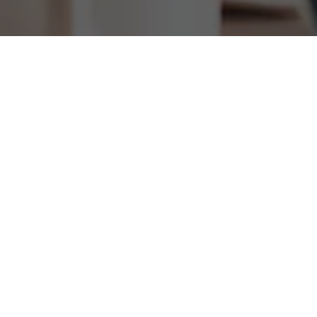
Mapa Miasta 19 Księgowość Wadowice Księgowa
Doradca Podatkowy Księgowy Spółka biuro
rachunkowe w Wadowicach usługi księgowe biuro
podatkowe
księgowość Wadowice
Księgowość Wałbrzych Księgowa Doradca Podatkowy
Księgowy Spółka biuro rachunkowe w Wałbrzychu
usługi księgowe biuro podatkowe
księgowość
Wałbrzych
Księgowość Wałcz Księgowa Doradca Podatkowy
Księgowy Spółka biuro rachunkowe w Wałczu usługi
księgowe biuro podatkowe
księgowość Wałcz
Księgowość Warka Księgowa Doradca Podatkowy
Księgowy Spółka biuro rachunkowe w Warce usługi