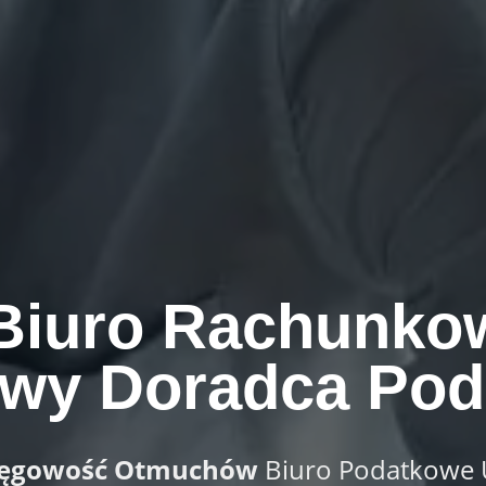
Biuro Rachunk
wy Doradca Po
ięgowość Otmuchów
Biuro Podatkowe U